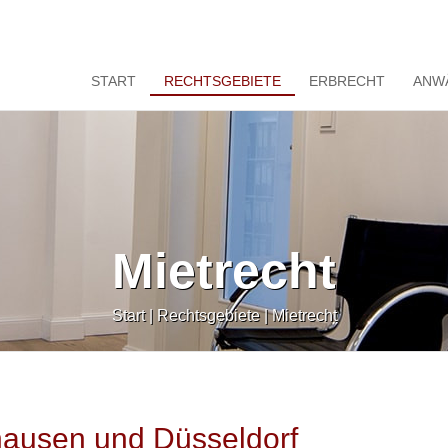
START
RECHTSGEBIETE
ERBRECHT
ANW
Mietrecht
Start
|
Rechtsgebiete
|
Mietrecht
hausen und Düsseldorf