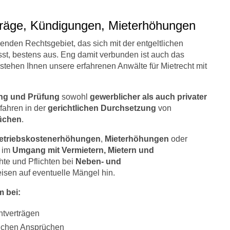
rträge, Kündigungen, Mieterhöhungen
nden Rechtsgebiet, das sich mit der entgeltlichen
t, bestens aus. Eng damit verbunden ist auch das
stehen Ihnen unsere erfahrenen Anwälte für Mietrecht mit
ng und Prüfung
sowohl
gewerblicher als auch privater
rfahren in der
gerichtlichen Durchsetzung
von
rüchen
.
etriebskostenerhöhungen
,
Mieterhöhungen
oder
e im
Umgang mit Vermietern, Mietern und
hte und Pflichten bei
Neben- und
isen auf eventuelle Mängel hin.
m bei:
htverträgen
ichen Ansprüchen